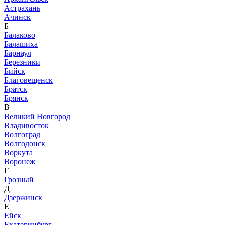
Астрахань
Ачинск
Б
Балаково
Балашиха
Барнаул
Березники
Бийск
Благовещенск
Братск
Брянск
В
Великий Новгород
Владивосток
Волгоград
Волгодонск
Воркута
Воронеж
Г
Грозный
Д
Дзержинск
Е
Ейск
Екатеринбург