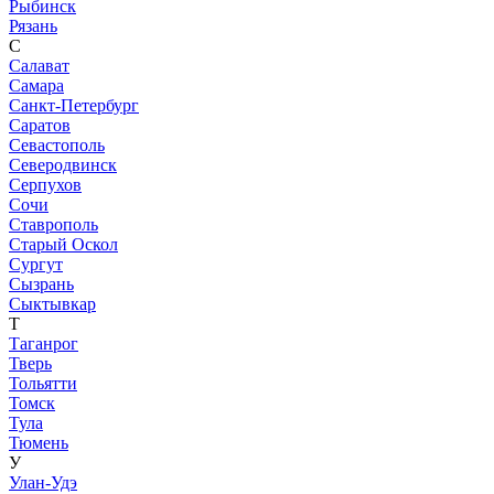
Рыбинск
Рязань
С
Салават
Самара
Санкт-Петербург
Саратов
Севастополь
Северодвинск
Серпухов
Сочи
Ставрополь
Старый Оскол
Сургут
Сызрань
Сыктывкар
Т
Таганрог
Тверь
Тольятти
Томск
Тула
Тюмень
У
Улан-Удэ