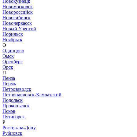
Новокузнецк
Новомосковск
Новороссийск
Новосибирск
Новочеркасск
Новый Уренгой
Норильск
Ноябрьск
О
Одинцово
Омск
Оренбург
Орск
П
Пенза
Пермь
Петрозаводск
Петропавловск-Камчатский
Подольск
Прокопьевск
Псков
Пятигорск
Р
Ростов-на-Дону
Рубцовск