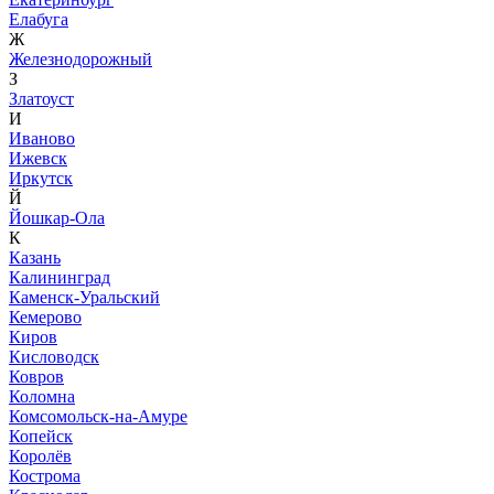
Елабуга
Ж
Железнодорожный
З
Златоуст
И
Иваново
Ижевск
Иркутск
Й
Йошкар-Ола
К
Казань
Калининград
Каменск-Уральский
Кемерово
Киров
Кисловодск
Ковров
Коломна
Комсомольск-на-Амуре
Копейск
Королёв
Кострома