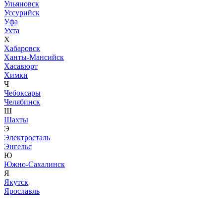
Ульяновск
Уссурийск
Уфа
Ухта
Х
Хабаровск
Ханты-Мансийск
Хасавюрт
Химки
Ч
Чебоксары
Челябинск
Ш
Шахты
Э
Электросталь
Энгельс
Ю
Южно-Сахалинск
Я
Якутск
Ярославль