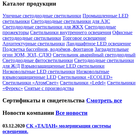
Каталог продукции
Уличные светодиодные светильники
Промышленные LED
светильники
Светодиодные светильники для АЗС
Светодиодные светильники для ЖКХ
Светодиодные
прожекторы
Светильники внутреннего освещения
Офисные
светодиодные светильники
Торговое освещение
Архитектурные светильники
Ландшафтное LED освещение
Подсветка бассейнов, водоёмов, фонтанов
Заградительные
огни ЗОМ, ЗОЛ, СДЗО
Светильник аварийный светодиодный
Светодиодные фитосветильники
Светодиодные светильники
для Ж/Д
Взрывозащищенные LED светильники
Низковольтные LED светильники
Низковольтные
взрывозащищенные LED
Светильники «ECOLED»
Светильники «АтомСвет»
Светильники «Ledel»
Светильники
«Ферекс»
Снятые с производства
Сертификаты
и свидетельства
Смотреть все
Новости компании
Все новости
03.12.2020
СК «ТАЛАН» модернизация системы
освещения.