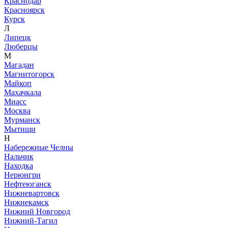
Краснодар
Красноярск
Курск
Л
Липецк
Люберцы
М
Магадан
Магнитогорск
Майкоп
Махачкала
Миасс
Москва
Мурманск
Мытищи
Н
Набережные Челны
Нальчик
Находка
Нерюнгри
Нефтеюганск
Нижневартовск
Нижнекамск
Нижний Новгород
Нижний-Тагил