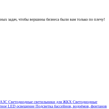
ных задач, чтобы вершины бизнеса были вам только по плечу!
я АЗС
Светодиодные светильники для ЖКХ
Светодиодные
тное LED освещение
Подсветка бассейнов, водоёмов, фонтанов