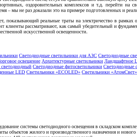
ортивных, оздоровительных комплексов и т.д. перейти на св
емя – мы не раз доказали это на примере подготовленных и реа
ет, показывающий реальные траты на электричество в рамках 
ент клиенты рассматривают, как самый убедительный и фундам
чественной искусственной освещенности.
ильники
Светодиодные светильники для АЗС
Светодиодные св
орговое освещение
Архитектурные светильники
Ландшафтное 
 светодиодный
Светодиодные фитосветильники
Светодиодные 
щенные LED
Светильники «ECOLED»
Светильники «АтомСвет»
дование системы светодиодного освещения в складском компле
щиты объектов жилого и производственного назначения и ново