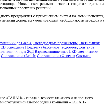
етодиоды. Новый свет реально позволит сократить траты на
лизованных проектных решений.
одного предприятия с применением систем на люминесцентах,
ентальный довод, аргументирующий необходимость перехода на
етильники для ЖКХ
Светодиодные прожекторы
Светильники
LED освещение
Подсветка бассейнов, водоёмов, фонтанов
светильники для Ж/Д
Взрывозащищенные LED светильники
Светильники «Ledel»
Светильники «Ферекс»
Снятые с
ксе «ТАЛАН» - склада высокостеллажного и напольного
го многофункционального здания компании «ТАЛАН»