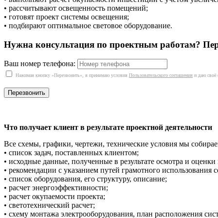
• рассчитывают освещенность помещений;
• готовят проект системы освещения;
• подбирают оптимальное световое оборудование.
Нужна консультация по проектным работам? Пер
Ваш номер телефона:
Нажимая кнопку «Перезвонить», я принимаю условия
Пользовательского соглашения
и даю своё 
Что получает клиент в результате проектной деятельности
Все схемы, графики, чертежи, технические условия мы собирае
• список задач, поставленных клиентом;
• исходные данные, полученные в результате осмотра и оценк
• рекомендации с указанием путей грамотного использования 
• список оборудования, его структуру, описание;
• расчет энергоэффективности;
• расчет окупаемости проекта;
• светотехнический расчет;
• схему монтажа электрооборудования, план расположения си