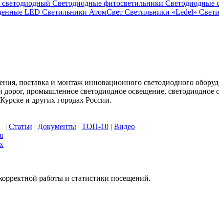
й светодиодный
Светодиодные фитосветильники
Светодиодные 
ищенные LED
Светильники АтомСвет
Светильники «Ledel»
Свет
ния, поставка и монтаж инновационного светодиодного оборуд
ц и дорог, промышленное светодиодное освещение, светодиодно
Курске и других городах России.
|
Статьи
|
Документы
|
ТОП-10
|
Видео
я
х
 корректной работы и статистики посещений.