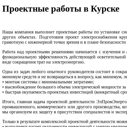
Проектные работы в Курске
Наша компания выполнит проектные работы по установке сис
других объектах. Подготовим проект электроснабжения кру
грамотную с инженерной точки зрения и в плане безопасности
Работа над проектными решениями начинается с изучения и 
функциональную эффективность действующей осветительной с
виде сокращения трат на электроэнергию.
Одна из задач любого опытного руководителя состоит в сокр
минимум средств и не возвращаться к вопросу, как минимум, л
• монтаж системы с минимальными затратами;
• высвобождение большого объема электрической мощности за с
• быстрая окупаемость проектных инвестиций (конкретный срок
Итого, главная задача проектной деятельности ЭлПромЭнерго
промышленного, коммерческого или другого производства, ко
мы организуем их защиту в присутствии специалистов и экспе
Только в результате комплексной проектной деятельности мож
• выполняют расчет окупаемости инвестиций с учетом увелич