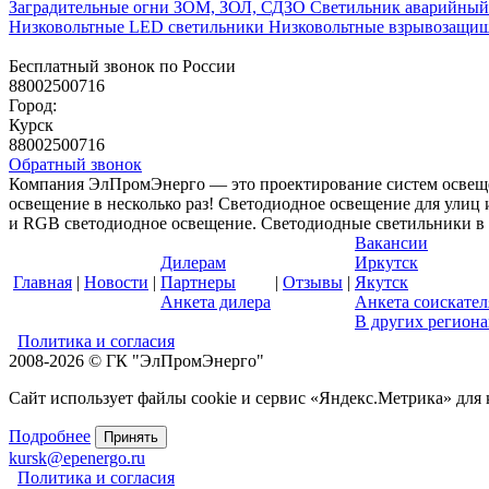
Заградительные огни ЗОМ, ЗОЛ, СДЗО
Светильник аварийны
Низковольтные LED светильники
Низковольтные взрывозащ
Бесплатный звонок по России
88002500716
Город:
Курск
88002500716
Обратный звонок
Компания ЭлПромЭнерго — это проектирование систем освеще
освещение в несколько раз! Светодиодное освещение для ули
и RGB светодиодное освещение. Светодиодные светильники в 
Вакансии
Дилерам
Иркутск
Главная
|
Новости
|
Партнеры
|
Отзывы
|
Якутск
Анкета дилера
Анкета соискател
В других региона
Политика и согласия
2008-2026 © ГК "ЭлПромЭнерго"
Сайт использует файлы cookie и сервис «Яндекс.Метрика» для
Подробнее
Принять
kursk@epenergo.ru
Политика и согласия