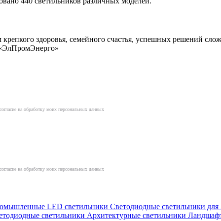
вано 440 светильников различных моделей.
 крепкого здоровья, семейного счастья, успешных решений слож
К «ЭлПромЭнерго»
согласие на обработку моих персональных данных
согласие на обработку моих персональных данных
омышленные LED светильники
Светодиодные светильники дл
етодиодные светильники
Архитектурные светильники
Ландшаф