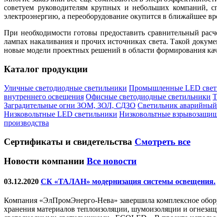
советуем руководителям крупных и небольших компаний, сп
электроэнергию, а переоборудование окупится в ближайшее вр
При необходимости готовы предоставить сравнительный расч
лампах накаливания и прочих источниках света. Такой докум
новые модели проектных решений в области формирования ка
Каталог продукции
Уличные светодиодные светильники
Промышленные LED свет
внутреннего освещения
Офисные светодиодные светильники
Т
Заградительные огни ЗОМ, ЗОЛ, СДЗО
Светильник аварийный
Низковольтные LED светильники
Низковольтные взрывозащи
производства
Сертификаты
и свидетельства
Смотреть все
Новости компании
Все новости
03.12.2020
СК «ТАЛАН» модернизация системы освещения.
Компания «ЭлПромЭнерго-Нева» завершила комплексное обору
хранения материалов теплоизоляции, шумоизоляции и огнеза