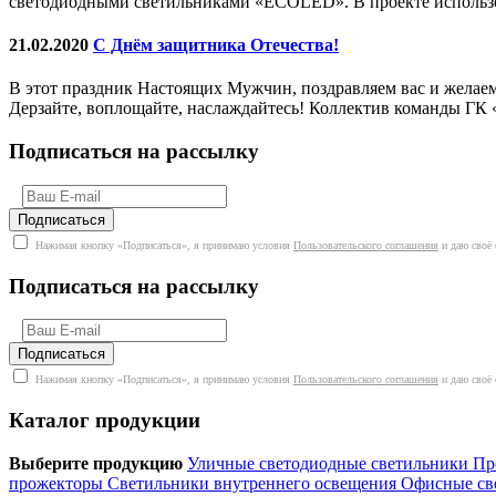
светодиодными светильниками «ECOLED». В проекте использо
21.02.2020
С Днём защитника Отечества!
В этот праздник Настоящих Мужчин, поздравляем вас и желаем
Дерзайте, воплощайте, наслаждайтесь! Коллектив команды Г
Подписаться на рассылку
Нажимая кнопку «Подписаться», я принимаю условия
Пользовательского соглашения
и даю своё 
Подписаться на рассылку
Нажимая кнопку «Подписаться», я принимаю условия
Пользовательского соглашения
и даю своё 
Каталог продукции
Выберите продукцию
Уличные светодиодные светильники
Пр
прожекторы
Светильники внутреннего освещения
Офисные св