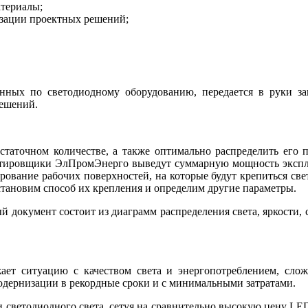
атериалы;
изации проектных решений;
нных по светодиодному оборудованию, передается в руки за
ешений.
статочном количестве, а также оптимально распределить его 
ектировщики ЭлПромЭнерго выведут суммарную мощность эксплу
ирование рабочих поверхностей, на которые будут крепиться св
тановим способ их крепления и определим другие параметры.
ый документ состоит из диаграмм распределения света, яркости,
ет ситуацию с качеством света и энергопотреблением, слож
дернизации в рекордные сроки и с минимальными затратами.
 светодиодного света, сетуя на сравнительно высокую цену LED