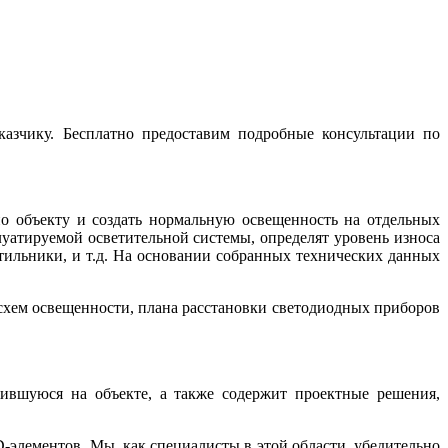
казчику. Бесплатно предоставим подробные консультации по
по объекту и создать нормальную освещенность на отдельных
атируемой осветительной системы, определят уровень износа
етильники, и т.д. На основании собранных технических данных
 схем освещенности, плана расстановки светодиодных приборов
ившуюся на объекте, а также содержит проектные решения,
-элементов. Мы, как специалисты в этой области, убедительно