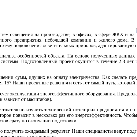
тем освещения на производстве, в офисах, в сфере ЖКХ и на
пного предприятия, небольшой компании и жилого дома. В р
 схему подключения осветительных приборов, адаптированную п
анализа особенностей объекта. На основе полученных данных 
истемы. Подготовленный проект окупится в течение 2-3 лет 
ащении сумм, идущих на оплату электричества. Как сделать пр
ет 15? Наши проектные решения и есть тот самый путь, который
чет эксплуатации энергоэффективного оборудования. Предполага
 зависит от масштабов).
: тщательно изучить технический потенциал предприятия и на 
торое повысит в несколько раз его энергоэффективность. Чтоб
ртов сразу по окончании подготовки.
но получить ожидаемый результат. Наши специалисты ведут подг
ения энергоэффективности;