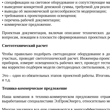
• спецификации на световое оборудование и сопутствующие м
• выведение конкретной денежной суммы, требуемой для реал
• выводы об экономической целесообразности модернизации;
• требования к проектированию освещения;
• перечень рабочей документации;
• коммерческое предложение.
Проектная документация, включая описание технических да
вопросам, лежащим в плоскости сформированных проектных р
Светотехнический расчет
Чтобы правильно подобрать светодиодное оборудование в до
участках, проводят светотехнический расчет. Инженеры-про
приборов, измерят освещенность рабочих мест, проведут тест
мы корректно подберем модели светодиодных светильников, ус
Это – один из обязательных этапов проектной работы. Итогов
и т.д.
Технико-коммерческое предложение
Наша компания в технико-коммерческом предложении отража
выработанные специалистами ЭлПромЭнерго, относительно мо
Многие заказчики все еще сомневаются в энергоэффективности